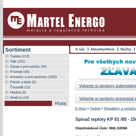
Sortiment
O nás
Aktuality/Akcie
Služby
Teplota (213)
Tlak (231)
Zdroje a prevodníky (55)
Prístroje (40)
Armatúry a servopohony (1182)
Prietok a teplo (0)
Vyberte si správny solenoidný
Čerpadlá (12)
Hladina (0)
Analýza (14)
Vyberte si správny presostat
E-Shop
»
Teplota
»
Regulátory a spínače 
Spínač teploty KP 81 /80 - 1
Objednávkové číslo: 060L118366