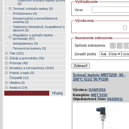
Odporové snímače teploty tyčové
Vyhľadávanie
(0)
Termoel. snímače teploty (0)
Výraz
Príslušenstvo (0)
Kompenzačné a termočlánkové
Výrobcovia
vedenia (0)
Teplomery bimetalové, kvapalinové a
plynové (0)
Regulátory a spínače teploty -
Nastavenie zobrazenia
termostaty (97)
Infrateplomery (0)
Spôsob zobrazenia
Termovízne kamery (0)
Tlak (231)
Zoradiť podľa
Zdroje a prevodníky (55)
Prístroje (40)
Zobraziť
Armatúry a servopohony (1182)
Prietok a teplo (0)
Snímač teploty MBT5250 -50 -
Čerpadlá (12)
200°C G1/­2 50 Pt100
Hladina (0)
Analýza (14)
Výrobca:
DANFOSS
Kategória:
MBT 5250
Objednávkové číslo:
084Z8011