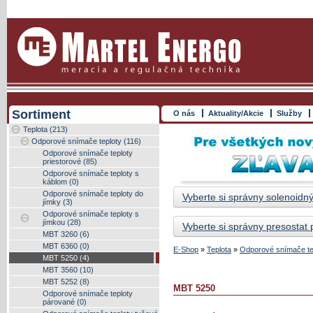
Sortiment
O nás
Aktuality/Akcie
Služby
Teplota (213)
Odporové snímače teploty (116)
Odporové snímače teploty
priestorové (85)
Odporové snímače teploty s
káblom (0)
Odporové snímače teploty do
Vyberte si správny solenoidný
jímky (3)
Odporové snímače teploty s
jímkou (28)
Vyberte si správny presostat
MBT 3260 (6)
MBT 6360 (0)
E-Shop
»
Teplota
»
Odporové snímače te
MBT 5250 (4)
MBT 3560 (10)
MBT 5252 (8)
MBT 5250
Odporové snímače teploty
párované (0)