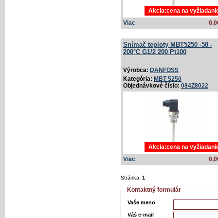
Akcia:cena na vyžiadani
Viac
0,0
Snímač teploty MBT5250 -50 -
200°C G1/­2 200 Pt100
Výrobca:
DANFOSS
Kategória:
MBT 5250
Objednávkové číslo:
084Z8022
Akcia:cena na vyžiadani
Viac
0,0
Stránka:
1
Kontaktný formulár
Vaše meno
Váš e-mail