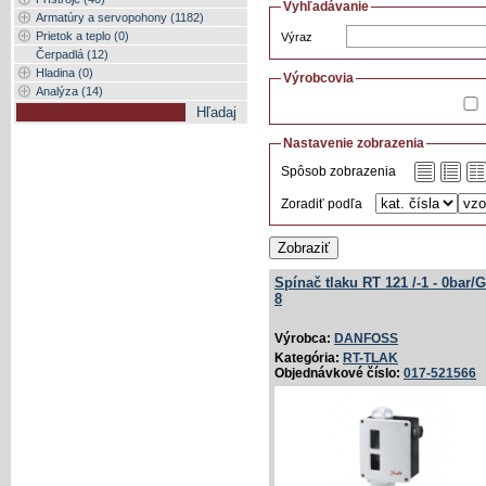
Vyhľadávanie
Armatúry a servopohony (1182)
Prietok a teplo (0)
Výraz
Čerpadlá (12)
Hladina (0)
Výrobcovia
Analýza (14)
Nastavenie zobrazenia
Spôsob zobrazenia
Zoradiť podľa
Zobraziť
Spínač tlaku RT 121 /­-1 - 0bar/­G
8
Výrobca:
DANFOSS
Kategória:
RT-TLAK
Objednávkové číslo:
017-521566