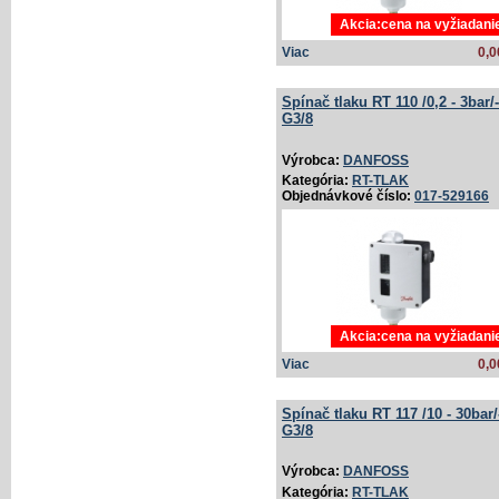
Akcia:cena na vyžiadani
Viac
0,0
Spínač tlaku RT 110 /­0,2 - 3bar/­
G3/­8
Výrobca:
DANFOSS
Kategória:
RT-TLAK
Objednávkové číslo:
017-529166
Akcia:cena na vyžiadani
Viac
0,0
Spínač tlaku RT 117 /­10 - 30bar/
G3/­8
Výrobca:
DANFOSS
Kategória:
RT-TLAK