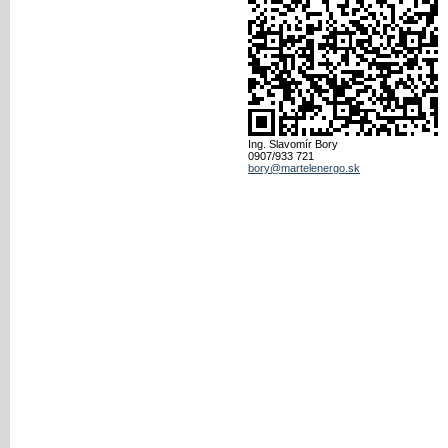
Ing. Slavomír Bory
0907/933 721
bory@martelenergo.sk