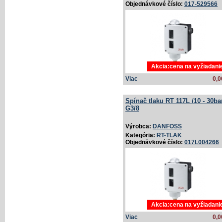
Objednávkové číslo:
017-529566
Akcia:cena na vyžiadani
Viac
0,0
Spínač tlaku RT 117L /­10 - 30bar
G3/­8
Výrobca:
DANFOSS
Kategória:
RT-TLAK
Objednávkové číslo:
017L004266
Akcia:cena na vyžiadani
Viac
0,0