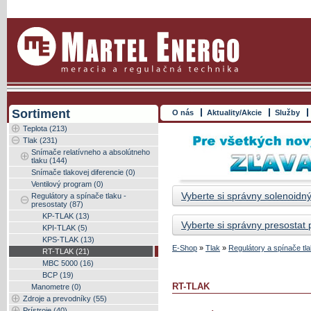
Sortiment
O nás
Aktuality/Akcie
Služby
Teplota (213)
Tlak (231)
Snímače relatívneho a absolútneho
tlaku (144)
Snímače tlakovej diferencie (0)
Ventilový program (0)
Vyberte si správny solenoidný
Regulátory a spínače tlaku -
presostaty (87)
KP-TLAK (13)
Vyberte si správny presostat
KPI-TLAK (5)
KPS-TLAK (13)
E-Shop
»
Tlak
»
Regulátory a spínače tla
RT-TLAK (21)
MBC 5000 (16)
BCP (19)
RT-TLAK
Manometre (0)
Zdroje a prevodníky (55)
Prístroje (40)