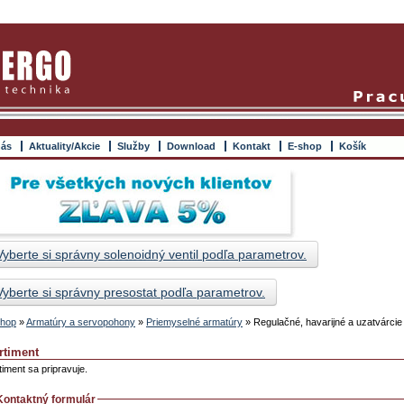
nás
Aktuality/Akcie
Služby
Download
Kontakt
E-shop
Košík
Vyberte si správny solenoidný ventil podľa parametrov.
Vyberte si správny presostat podľa parametrov.
hop
»
Armatúry a servopohony
»
Priemyselné armatúry
»
Regulačné, havarijné a uzatvárcie 
rtiment
timent sa pripravuje.
Kontaktný formulár