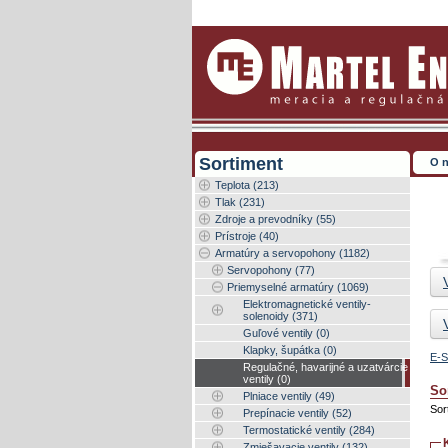
Sortiment
O 
Teplota (213)
Tlak (231)
Zdroje a prevodníky (55)
Prístroje (40)
Armatúry a servopohony (1182)
Servopohony (77)
Priemyselné armatúry (1069)
Elektromagnetické ventily-
solenoidy (371)
Guľové ventily (0)
Klapky, šupátka (0)
E-S
Regulačné, havarijné a uzatvárcie
ventily (0)
So
Plniace ventily (49)
Sor
Prepínacie ventily (52)
Termostatické ventily (284)
Zmiešavacie ventily (132)