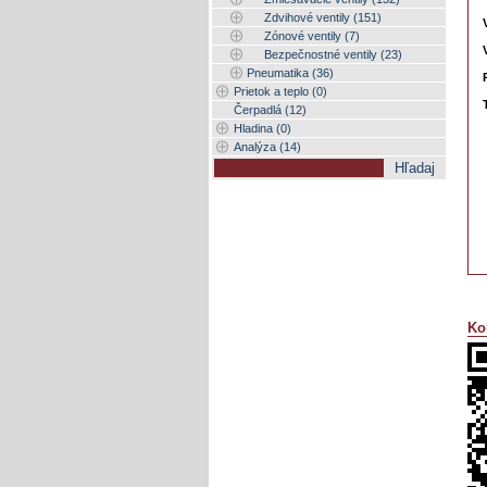
Zdvihové ventily (151)
Zónové ventily (7)
Bezpečnostné ventily (23)
Pneumatika (36)
Prietok a teplo (0)
Čerpadlá (12)
Hladina (0)
Analýza (14)
Ko