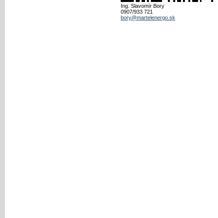
Ing. Slavomír Bory
0907/933 721
bory@martelenergo.sk