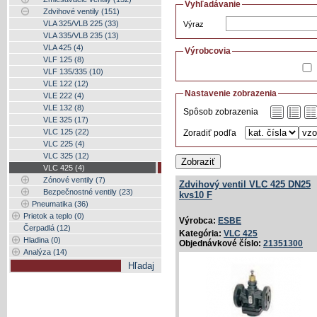
Vyhľadávanie
Zdvihové ventily (151)
VLA 325/VLB 225 (33)
Výraz
VLA 335/VLB 235 (13)
VLA 425 (4)
Výrobcovia
VLF 125 (8)
VLF 135/335 (10)
VLE 122 (12)
Nastavenie zobrazenia
VLE 222 (4)
VLE 132 (8)
Spôsob zobrazenia
VLE 325 (17)
VLC 125 (22)
Zoradiť podľa
VLC 225 (4)
VLC 325 (12)
Zobraziť
VLC 425 (4)
Zónové ventily (7)
Zdvihový ventil VLC 425 DN25
Bezpečnostné ventily (23)
kvs10 F
Pneumatika (36)
Prietok a teplo (0)
Výrobca:
ESBE
Čerpadlá (12)
Kategória:
VLC 425
Hladina (0)
Objednávkové číslo:
21351300
Analýza (14)