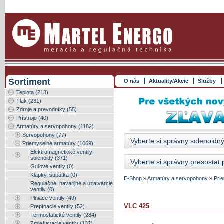
Sortiment
O nás
Aktuality/Akcie
Služby
Teplota (213)
Tlak (231)
Zdroje a prevodníky (55)
Prístroje (40)
Armatúry a servopohony (1182)
Servopohony (77)
Vyberte si správny solenoidný
Priemyselné armatúry (1069)
Elektromagnetické ventily-
solenoidy (371)
Vyberte si správny presostat
Guľové ventily (0)
Klapky, šupátka (0)
E-Shop
»
Armatúry a servopohony
»
Pri
Regulačné, havarijné a uzatvárcie
ventily (0)
Plniace ventily (49)
VLC 425
Prepínacie ventily (52)
Termostatické ventily (284)
Zmiešavacie ventily (132)