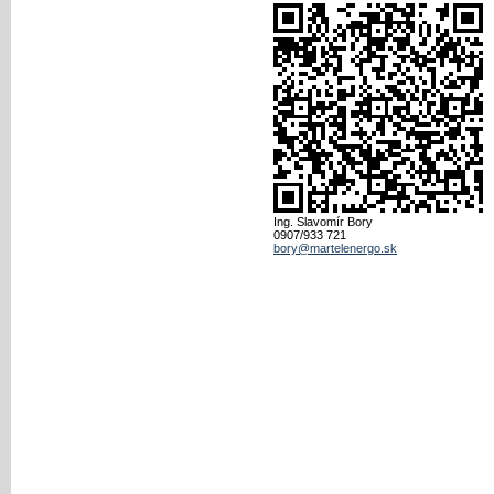
Ing. Slavomír Bory
0907/933 721
bory@martelenergo.sk