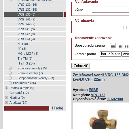
Vyhľadávanie
VRG 131 (16)
VRG 132 (18)
Výraz
VRG 133 (3)
VRG 141 (9)
Výrobcovia
VRG 142 (9)
VRB 141 (9)
VRB 142 (9)
Nastavenie zobrazenia
VRB 143 (3)
3F (10)
Spôsob zobrazenia
4F (8)
MG a MGP (8)
Zoradiť podľa
T a TM (8)
H a HG (14)
Zobraziť
Zdvihové ventily (151)
Zónové ventily (7)
Zmiešavací ventil VRG 133 DN2
Bezpečnostné ventily (23)
kvs4,0 CPF 22mm
Pneumatika (36)
Prietok a teplo (0)
Výrobca:
ESBE
Čerpadlá (12)
Kategória:
VRG 133
Hladina (0)
Objednávkové číslo:
11602900
Analýza (14)