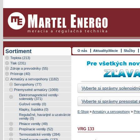
Sortiment
O nás
Aktuality/Akcie
Služby
Teplota (213)
Tlak (231)
Zdroje a prevodníky (55)
Prístroje (40)
Armatúry a servopohony (1182)
Servopohony (77)
Vyberte si správny solenoidný
Priemyselné armatúry (1069)
Elektromagnetické ventily-
solenoidy (371)
Vyberte si správny presostat
Guľové ventily (0)
Klapky, šupátka (0)
E-Shop
»
Armatúry a servopohony
»
Pri
Regulačné, havarijné a uzatvárcie
ventily (0)
Plniace ventily (49)
VRG 133
Prepínacie ventily (52)
Termostatické ventily (284)
Zmiešavacie ventily (132)