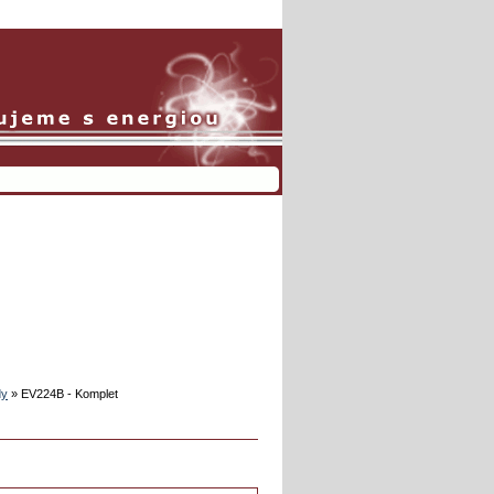
dy
»
EV224B - Komplet