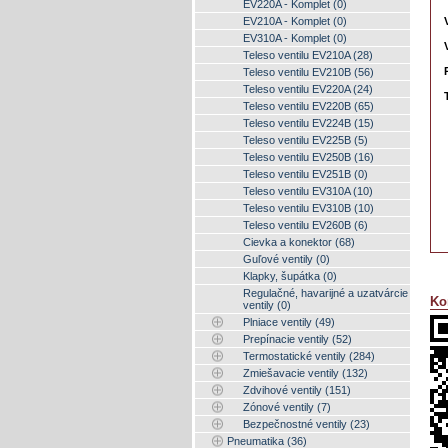
EV220A - Komplet (0)
EV210A - Komplet (0)
EV310A - Komplet (0)
Teleso ventilu EV210A (28)
Teleso ventilu EV210B (56)
Teleso ventilu EV220A (24)
Teleso ventilu EV220B (65)
Teleso ventilu EV224B (15)
Teleso ventilu EV225B (5)
Teleso ventilu EV250B (16)
Teleso ventilu EV251B (0)
Teleso ventilu EV310A (10)
Teleso ventilu EV310B (10)
Teleso ventilu EV260B (6)
Cievka a konektor (68)
Guľové ventily (0)
Klapky, šupátka (0)
Regulačné, havarijné a uzatvárcie
Ko
ventily (0)
Plniace ventily (49)
Prepínacie ventily (52)
Termostatické ventily (284)
Zmiešavacie ventily (132)
Zdvihové ventily (151)
Zónové ventily (7)
Bezpečnostné ventily (23)
Pneumatika (36)