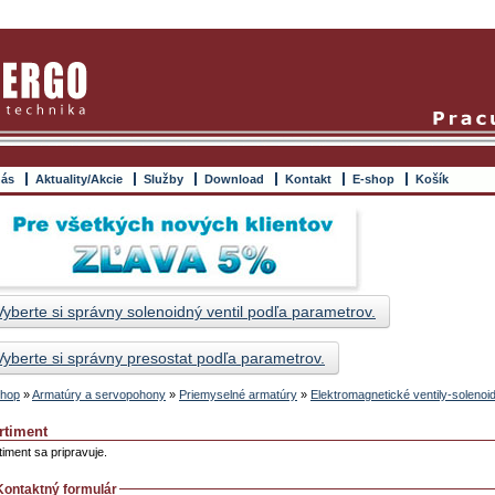
nás
Aktuality/Akcie
Služby
Download
Kontakt
E-shop
Košík
Vyberte si správny solenoidný ventil podľa parametrov.
Vyberte si správny presostat podľa parametrov.
hop
»
Armatúry a servopohony
»
Priemyselné armatúry
»
Elektromagnetické ventily-solenoi
rtiment
timent sa pripravuje.
Kontaktný formulár