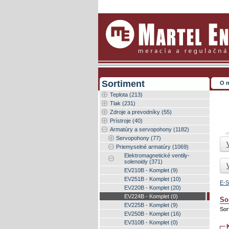
Sortiment
O 
Teplota (213)
Tlak (231)
Zdroje a prevodníky (55)
Prístroje (40)
Armatúry a servopohony (1182)
Servopohony (77)
Priemyselné armatúry (1069)
Elektromagnetické ventily-
solenoidy (371)
EV210B - Komplet (9)
EV251B - Komplet (10)
E-S
EV220B - Komplet (20)
EV224B - Komplet (0)
So
EV225B - Komplet (9)
Sor
EV250B - Komplet (16)
EV310B - Komplet (0)