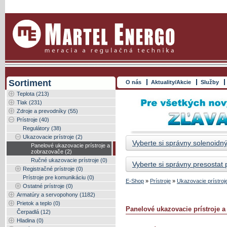
Sortiment
O nás
Aktuality/Akcie
Služby
Teplota (213)
Tlak (231)
Zdroje a prevodníky (55)
Prístroje (40)
Regulátory (38)
Ukazovacie prístroje (2)
Vyberte si správny solenoidný
Panelové ukazovacie prístroje a
zobrazovače (2)
Ručné ukazovacie prístroje (0)
Vyberte si správny presostat
Registračné prístroje (0)
Prístroje pre komunikáciu (0)
E-Shop
»
Prístroje
»
Ukazovacie prístroj
Ostatné prístroje (0)
Armatúry a servopohony (1182)
Prietok a teplo (0)
Panelové ukazovacie prístroje 
Čerpadlá (12)
Hladina (0)