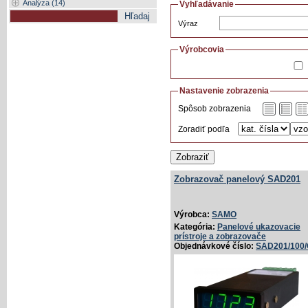
Analýza (14)
Vyhľadávanie
Výraz
Výrobcovia
Nastavenie zobrazenia
Spôsob zobrazenia
Zoradiť podľa
Zobraziť
Zobrazovač panelový SAD201
Výrobca:
SAMO
Kategória:
Panelové ukazovacie
prístroje a zobrazovače
Objednávkové číslo:
SAD201/100