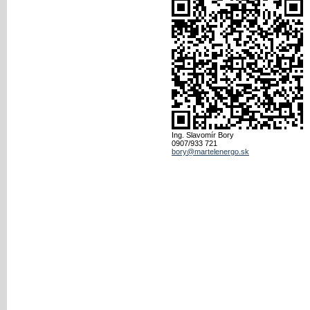
Ing. Slavomír Bory
0907/933 721
bory@martelenergo.sk