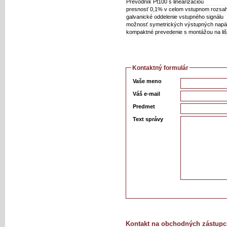
Prevodník Pt100 s linearizáciou
presnosť 0,1% v celom vstupnom rozsa
galvanické oddelenie vstupného signálu
možnosť symetrických výstupných napät
kompaktné prevedenie s montážou na liš
Kontaktný formulár
Vaše meno
Váš e-mail
Predmet
Text správy
Kontakt na obchodných zástupc