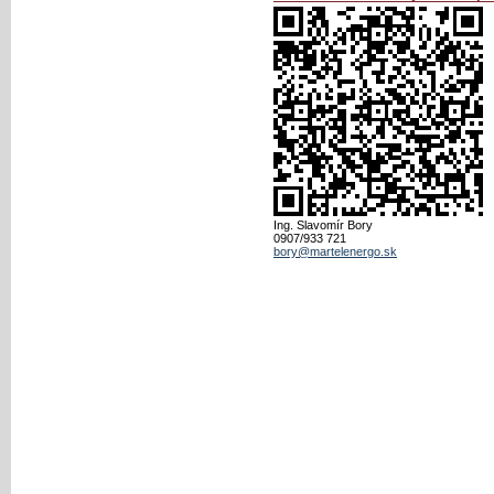
Ing. Slavomír Bory
0907/933 721
bory@martelenergo.sk