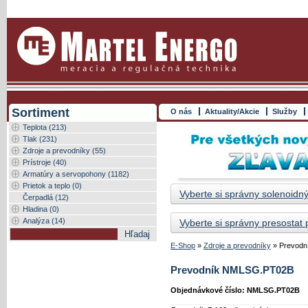
Sortiment
O nás
Aktuality/Akcie
Služby
Teplota (213)
Tlak (231)
Zdroje a prevodníky (55)
Prístroje (40)
Armatúry a servopohony (1182)
Prietok a teplo (0)
Vyberte si správny solenoidný
Čerpadlá (12)
Hladina (0)
Analýza (14)
Vyberte si správny presostat
E-Shop
»
Zdroje a prevodníky
»
Prevodn
Prevodník NMLSG.PT02B
Objednávkové číslo: NMLSG.PT02B