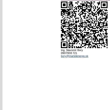
Ing. Slavomír Bory
0907/933 721
bory@martelenergo.sk