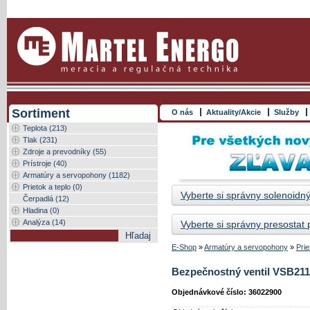
Sortiment
O nás
Aktuality/Akcie
Služby
Teplota (213)
Tlak (231)
Zdroje a prevodníky (55)
Prístroje (40)
Armatúry a servopohony (1182)
Prietok a teplo (0)
Vyberte si správny solenoidný
Čerpadlá (12)
Hladina (0)
Analýza (14)
Vyberte si správny presostat
E-Shop
»
Armatúry a servopohony
»
Pri
Bezpečnostný ventil VSB211
Objednávkové číslo: 36022900