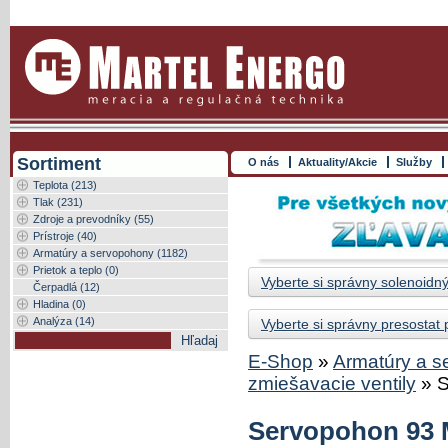
Sortiment
O nás
Aktuality/Akcie
Služby
Teplota (213)
Tlak (231)
Zdroje a prevodníky (55)
Prístroje (40)
Armatúry a servopohony (1182)
Prietok a teplo (0)
Vyberte si správny solenoidný
Čerpadlá (12)
Hladina (0)
Analýza (14)
Vyberte si správny presostat
E-Shop
»
Armatúry a 
zmiešavacie ventily
»
S
Servopohon 93 