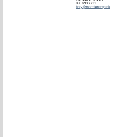
0907/933 721
bory@martelenergo.sk