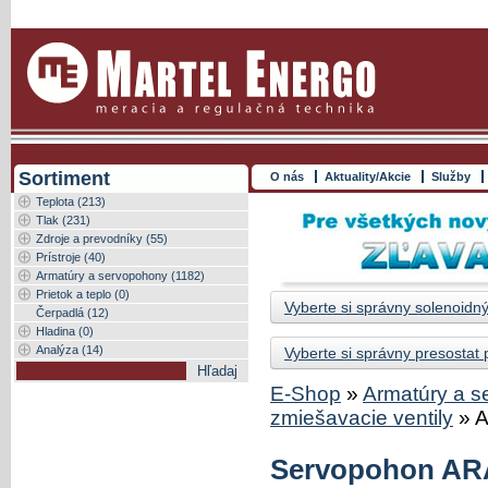
Sortiment
O nás
Aktuality/Akcie
Služby
Teplota (213)
Tlak (231)
Zdroje a prevodníky (55)
Prístroje (40)
Armatúry a servopohony (1182)
Prietok a teplo (0)
Vyberte si správny solenoidný
Čerpadlá (12)
Hladina (0)
Analýza (14)
Vyberte si správny presostat
E-Shop
»
Armatúry a 
zmiešavacie ventily
»
A
Servopohon ARA