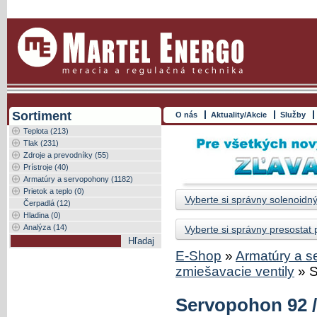
Sortiment
O nás
Aktuality/Akcie
Služby
Teplota (213)
Tlak (231)
Zdroje a prevodníky (55)
Prístroje (40)
Armatúry a servopohony (1182)
Prietok a teplo (0)
Vyberte si správny solenoidný
Čerpadlá (12)
Hladina (0)
Analýza (14)
Vyberte si správny presostat
E-Shop
»
Armatúry a 
zmiešavacie ventily
»
S
Servopohon 92 