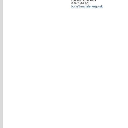
0907/933 721
bory@martelenergo.sk