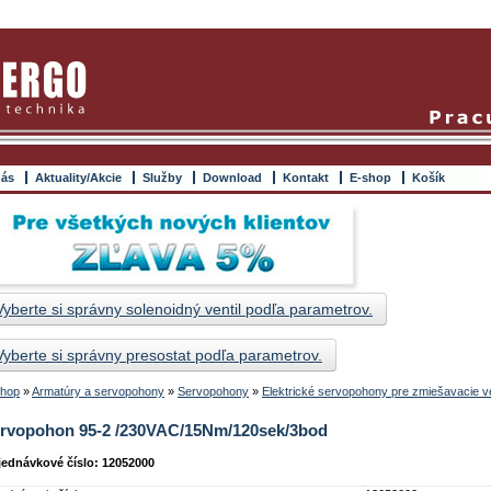
nás
Aktuality/Akcie
Služby
Download
Kontakt
E-shop
Košík
Vyberte si správny solenoidný ventil podľa parametrov.
Vyberte si správny presostat podľa parametrov.
hop
»
Armatúry a servopohony
»
Servopohony
»
Elektrické servopohony pre zmiešavacie ve
rvopohon 95-2 /230VAC/15Nm/120sek/3bod
ednávkové číslo: 12052000