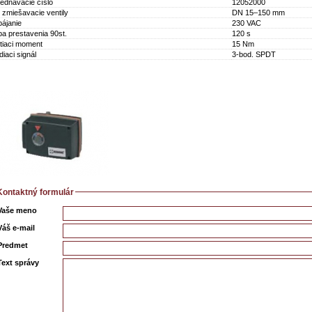
ednávacie číslo
12052000
 zmiešavacie ventily
DN 15–150 mm
ájanie
230 VAC
a prestavenia 90st.
120 s
tiaci moment
15 Nm
diaci signál
3-bod. SPDT
Kontaktný formulár
Vaše meno
Váš e-mail
Predmet
Text správy