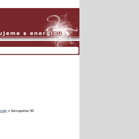
ntily
»
Servopohon 90