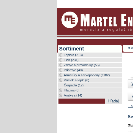
Sortiment
O 
Teplota (213)
Tlak (231)
Zdroje a prevodníky (55)
Prístroje (40)
Armatúry a servopohony (1182)
Prietok a teplo (0)
Čerpadlá (12)
Hladina (0)
Analýza (14)
E-S
Se
Obj