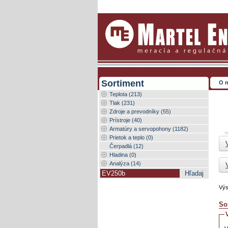
Sortiment
O 
Teplota (213)
Tlak (231)
Zdroje a prevodníky (55)
Prístroje (40)
Armatúry a servopohony (1182)
Prietok a teplo (0)
Čerpadlá (12)
Hladina (0)
Analýza (14)
Výs
So