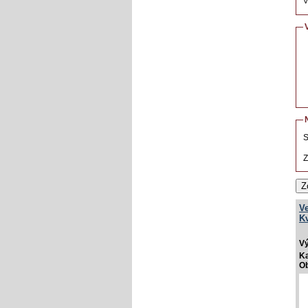
V
S
Z
Z
V
Kv
V
Ka
Ob