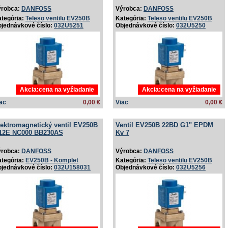
ýrobca:
DANFOSS
Výrobca:
DANFOSS
tegória:
Teleso ventilu EV250B
Kategória:
Teleso ventilu EV250B
jednávkové číslo:
032U5251
Objednávkové číslo:
032U5250
Akcia:cena na vyžiadanie
Akcia:cena na vyžiadanie
ac
0,00 €
Viac
0,00 €
lektromagnetický ventil EV250B
Ventil EV250B 22BD G1" EPDM
12E NC000 BB230AS
Kv 7
ýrobca:
DANFOSS
Výrobca:
DANFOSS
tegória:
EV250B - Komplet
Kategória:
Teleso ventilu EV250B
jednávkové číslo:
032U158031
Objednávkové číslo:
032U5256