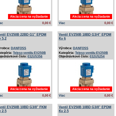
Akcia:cena na vyžiadanie
Akcia:cena na vyžiadanie
ac
0,00 €
Viac
0,00 €
entil EV250B 22BD G1" EPDM
Ventil EV250B 18BD G3/­4" EPDM
 5,2
Kv 6
ýrobca:
DANFOSS
Výrobca:
DANFOSS
tegória:
Teleso ventilu EV250B
Kategória:
Teleso ventilu EV250B
jednávkové číslo:
032U5356
Objednávkové číslo:
032U5254
Akcia:cena na vyžiadanie
Akcia:cena na vyžiadanie
ac
0,00 €
Viac
0,00 €
entil EV250B 10BD G3/­8" FKM
Ventil EV250B 10BD G3/­8" EPDM
 2,5
Kv 2,5