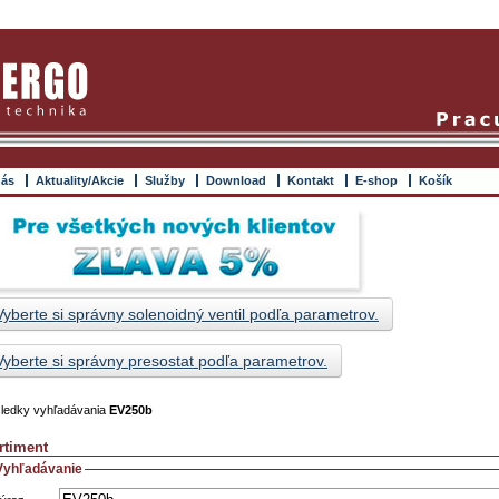
nás
Aktuality/Akcie
Služby
Download
Kontakt
E-shop
Košík
Vyberte si správny solenoidný ventil podľa parametrov.
Vyberte si správny presostat podľa parametrov.
ledky vyhľadávania
EV250b
rtiment
Vyhľadávanie