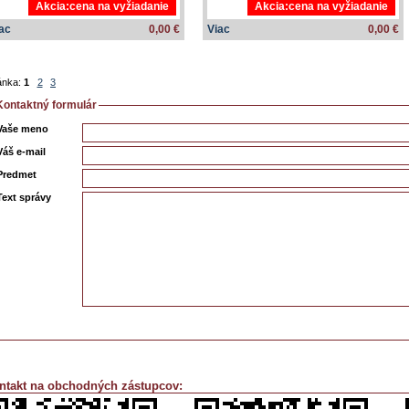
Akcia:cena na vyžiadanie
Akcia:cena na vyžiadanie
ac
0,00 €
Viac
0,00 €
ánka:
1
2
3
Kontaktný formulár
Vaše meno
Váš e-mail
Predmet
Text správy
ntakt na obchodných zástupcov: