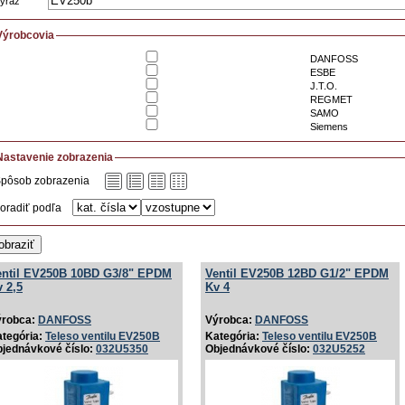
ýraz
Výrobcovia
DANFOSS
ESBE
J.T.O.
REGMET
SAMO
Siemens
Nastavenie zobrazenia
pôsob zobrazenia
oradiť podľa
obraziť
entil EV250B 10BD G3/­8" EPDM
Ventil EV250B 12BD G1/­2" EPDM
 2,5
Kv 4
ýrobca:
DANFOSS
Výrobca:
DANFOSS
tegória:
Teleso ventilu EV250B
Kategória:
Teleso ventilu EV250B
jednávkové číslo:
032U5350
Objednávkové číslo:
032U5252