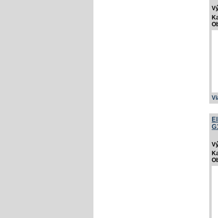
V
Ka
Ob
Vi
E
G
V
Ka
Ob