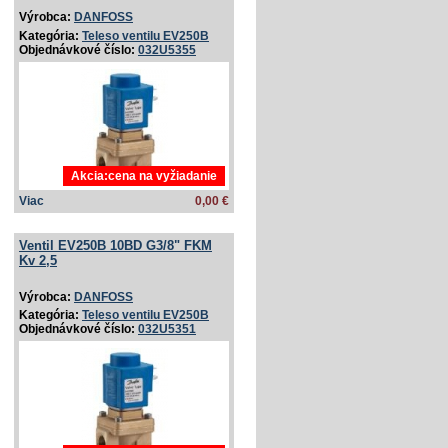
Výrobca:
DANFOSS
Kategória:
Teleso ventilu EV250B
Objednávkové číslo:
032U5355
Akcia:cena na vyžiadanie
Viac
0,00 €
Ventil EV250B 10BD G3/­8" FKM
Kv 2,5
Výrobca:
DANFOSS
Kategória:
Teleso ventilu EV250B
Objednávkové číslo:
032U5351