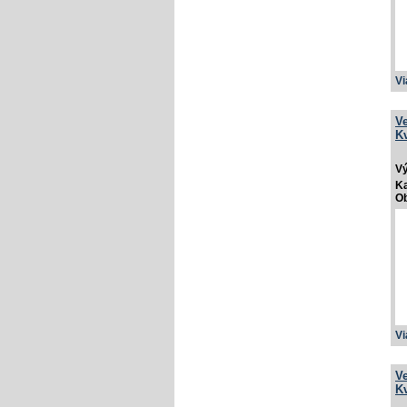
Vi
V
Kv
V
Ka
Ob
Vi
V
Kv