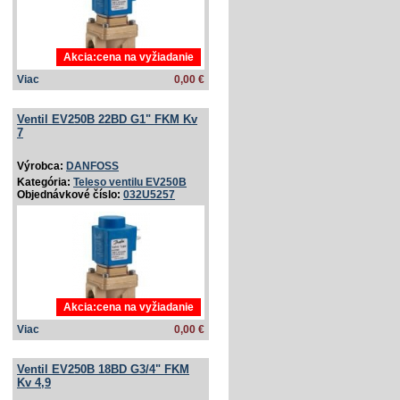
Akcia:cena na vyžiadanie
Viac
0,00 €
Ventil EV250B 22BD G1" FKM Kv
7
Výrobca:
DANFOSS
Kategória:
Teleso ventilu EV250B
Objednávkové číslo:
032U5257
Akcia:cena na vyžiadanie
Viac
0,00 €
Ventil EV250B 18BD G3/­4" FKM
Kv 4,9