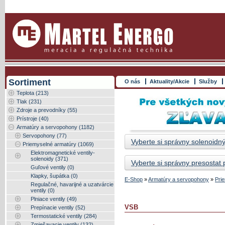
Sortiment
O nás
Aktuality/Akcie
Služby
Teplota (213)
Tlak (231)
Zdroje a prevodníky (55)
Prístroje (40)
Armatúry a servopohony (1182)
Servopohony (77)
Vyberte si správny solenoidný
Priemyselné armatúry (1069)
Elektromagnetické ventily-
solenoidy (371)
Vyberte si správny presostat
Guľové ventily (0)
Klapky, šupátka (0)
E-Shop
»
Armatúry a servopohony
»
Pri
Regulačné, havarijné a uzatvárcie
ventily (0)
Plniace ventily (49)
VSB
Prepínacie ventily (52)
Termostatické ventily (284)
Zmiešavacie ventily (132)