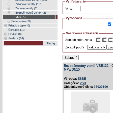
Vyhľadávanie
Zdvihové ventily (151)
Zónové ventily (7)
Výraz
Bezpečnostné ventily (23)
VSB (23)
Výrobcovia
Pneumatika (36)
Prietok a teplo (0)
Čerpadlá (12)
Nastavenie zobrazenia
Hladina (0)
Analýza (14)
Spôsob zobrazenia
Zoradiť podľa
Zobraziť
Bezpečnostný ventil VSB132 - 0
MPa DN15
Výrobca:
ESBE
Kategória:
VSB
Objednávkové číslo:
36020100