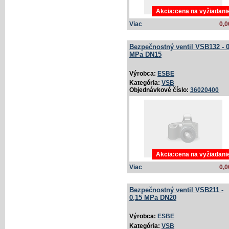
Akcia:cena na vyžiadani
Viac
0,0
Bezpečnostný ventil VSB132 - 0
MPa DN15
Výrobca:
ESBE
Kategória:
VSB
Objednávkové číslo:
36020400
Akcia:cena na vyžiadani
Viac
0,0
Bezpečnostný ventil VSB211 -
0,15 MPa DN20
Výrobca:
ESBE
Kategória:
VSB