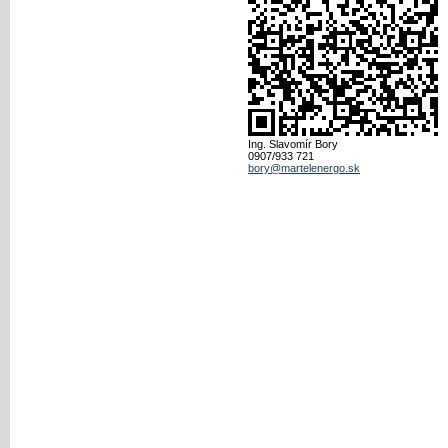
Ing. Slavomír Bory
0907/933 721
bory@martelenergo.sk